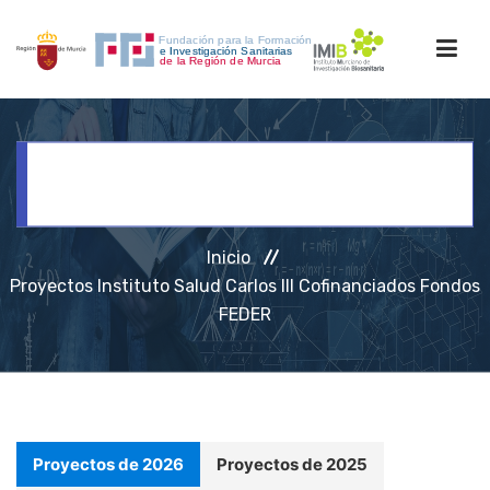
INICIO
Proyectos Instituto Salud Carlos
III Cofinanciados Fondos FEDER
FORMACIÓN
Inicio
Proyectos Instituto Salud Carlos III Cofinanciados Fondos
INVESTIGACIÓN
FEDER
RRHH
ACCESO PERSONAL
Proyectos de 2026
Proyectos de 2025