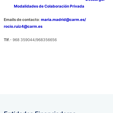
Modalidades de Colaboración Privada
Emails de contacto
:
maria.madrid@carm.es
/
rocio.ruiz4@carm.es
Tlf
.- 968 359044/968356656