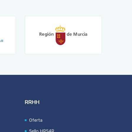
RRHH
Oferta
Sello HRS4R