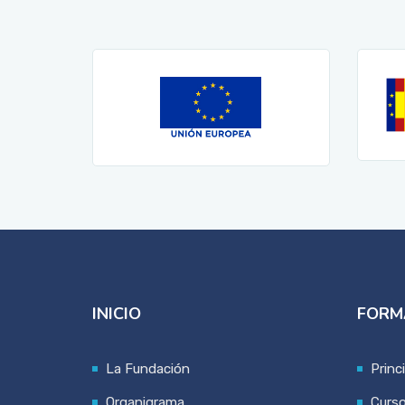
INICIO
FORM
La Fundación
Princ
Organigrama
Curs