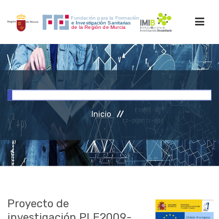
INICIO
FORMACIÓN
Inicio
INVESTIGACIÓN
RRHH
ACCESO PERSONAL
Proyecto de
investigación PLE2009-