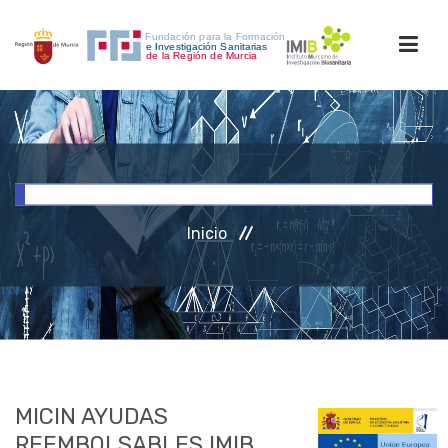
INICIO
FORMACIÓN
Inicio
INVESTIGACIÓN
RRHH
ACCESO PERSONAL
MICIN AYUDAS
REEMBOLSABLES IMIB