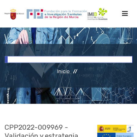
INICIO
FORMACIÓN
Inicio
INVESTIGACIÓN
RRHH
ACCESO PERSONAL
CPP2022-009969 -
Validación y estrategia