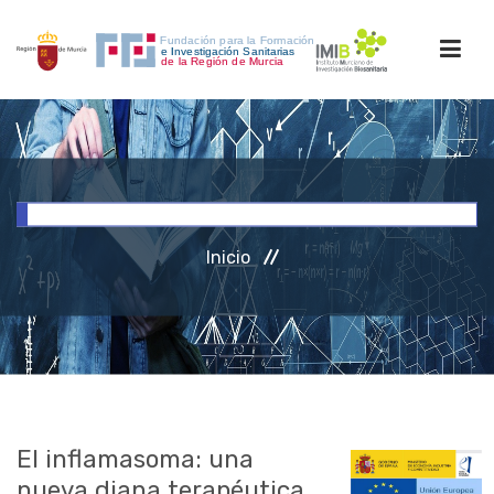
INICIO
FORMACIÓN
Inicio
INVESTIGACIÓN
RRHH
ACCESO PERSONAL
El inflamasoma: una
nueva diana terapéutica