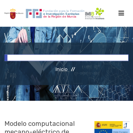
INICIO
FORMACIÓN
Inicio
INVESTIGACIÓN
RRHH
ACCESO PERSONAL
Modelo computacional
mecano-eléctrico de