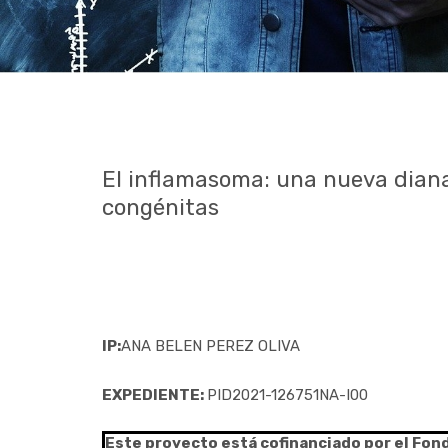
El inflamasoma: una nueva diana
congénitas
IP:
ANA BELEN PEREZ OLIVA
EXPEDIENTE:
PID2021-126751NA-I00
Este proyecto está cofinanciado por el Fon