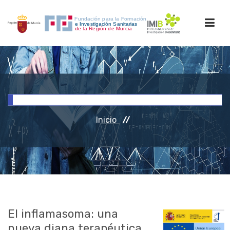
INICIO
FORMACIÓN
Inicio
INVESTIGACIÓN
RRHH
ACCESO PERSONAL
El inflamasoma: una
nueva diana terapéutica