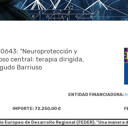
00643: "Neuroprotección y
so central: terapia dirigida,
Agudo Barriuso
ENTIDAD FINANCIADORA:
I
IMPORTE: 72.250,00 €
F
do Europeo de Desarrollo Regional (FEDER). "Una manera 