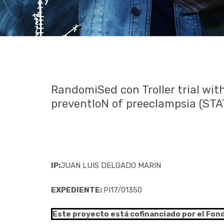
RandomiSed con Troller trial wit
preventIoN of preeclampsia (STAT
IP:
JUAN LUIS DELGADO MARIN
EXPEDIENTE:
PI17/01350
Este proyecto está cofinanciado por el Fon