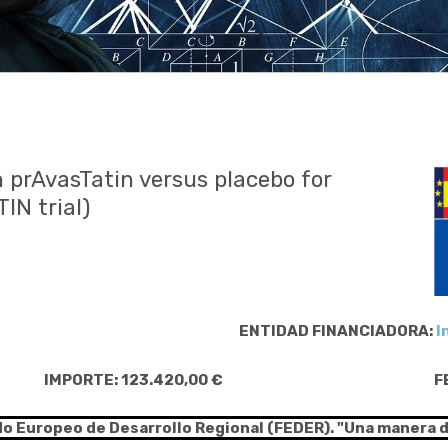
h prAvasTatin versus placebo for
IN trial)
ENTIDAD FINANCIADORA:
I
IMPORTE: 123.420,00 €
F
do Europeo de Desarrollo Regional (FEDER). "Una manera 