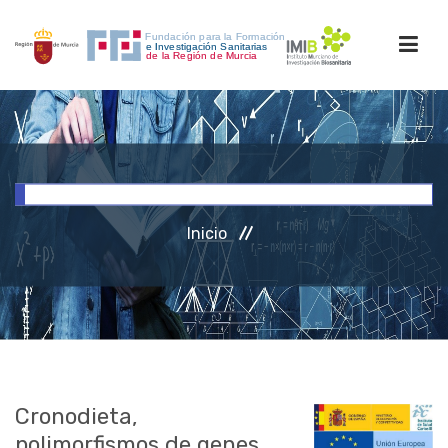
INICIO
FORMACIÓN
Inicio
INVESTIGACIÓN
RRHH
ACCESO PERSONAL
Cronodieta,
polimorfismos de genes