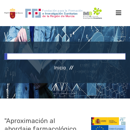
INICIO
FORMACIÓN
Inicio
INVESTIGACIÓN
RRHH
ACCESO PERSONAL
"Aproximación al
abordaje farmacológico