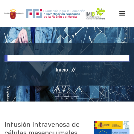
INICIO
FORMACIÓN
Inicio
INVESTIGACIÓN
RRHH
ACCESO PERSONAL
Infusión Intravenosa de
células mesenquimales