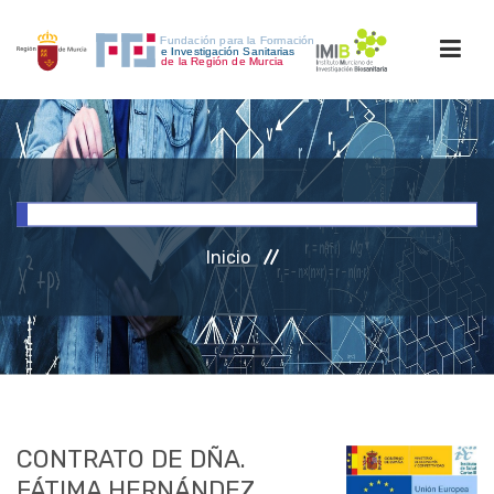
INICIO
FORMACIÓN
Inicio
INVESTIGACIÓN
RRHH
ACCESO PERSONAL
CONTRATO DE DÑA.
FÁTIMA HERNÁNDEZ