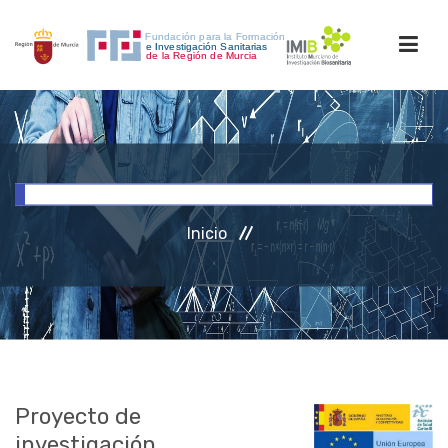
INICIO
FORMACIÓN
Inicio
INVESTIGACIÓN
RRHH
ACCESO PERSONAL
Proyecto de
investigación