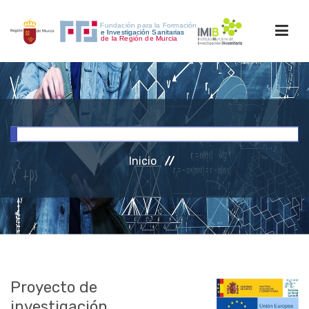
INICIO
FORMACIÓN
Inicio
INVESTIGACIÓN
RRHH
ACCESO PERSONAL
Proyecto de
investigación