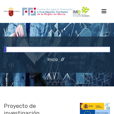
INICIO
FORMACIÓN
Inicio
INVESTIGACIÓN
RRHH
ACCESO PERSONAL
Proyecto de
investigación