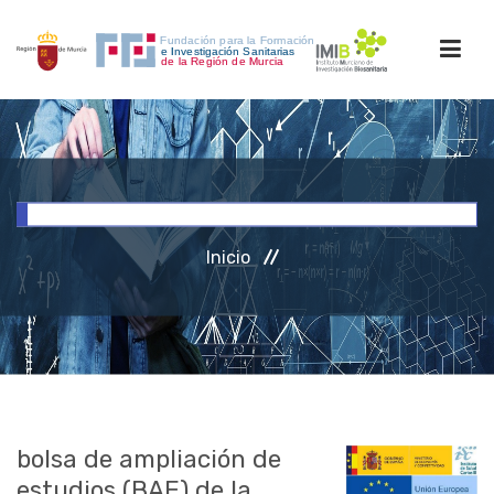
INICIO
FORMACIÓN
Inicio
INVESTIGACIÓN
RRHH
ACCESO PERSONAL
bolsa de ampliación de
estudios (BAE) de la