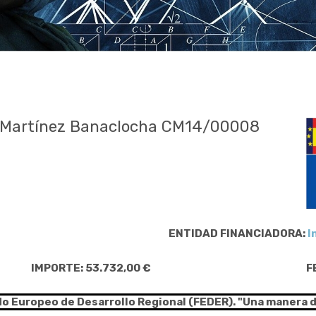
s Martínez Banaclocha CM14/00008
ENTIDAD FINANCIADORA:
I
IMPORTE: 53.732,00 €
F
do Europeo de Desarrollo Regional (FEDER). "Una manera 