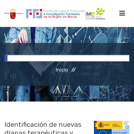
INICIO
FORMACIÓN
Inicio
INVESTIGACIÓN
RRHH
ACCESO PERSONAL
Identificación de nuevas
dianas terapéuticas y