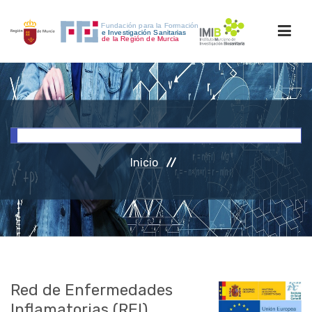
INICIO
FORMACIÓN
Inicio
INVESTIGACIÓN
RRHH
ACCESO PERSONAL
Red de Enfermedades
Inflamatorias (REI)