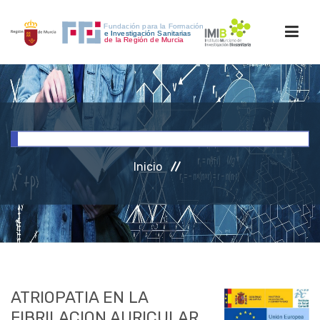
INICIO
FORMACIÓN
Inicio
INVESTIGACIÓN
RRHH
ACCESO PERSONAL
ATRIOPATIA EN LA
FIBRILACION AURICULAR.