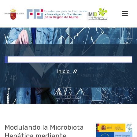
INICIO
FORMACIÓN
Inicio
INVESTIGACIÓN
RRHH
ACCESO PERSONAL
Modulando la Microbiota
Hepática mediante