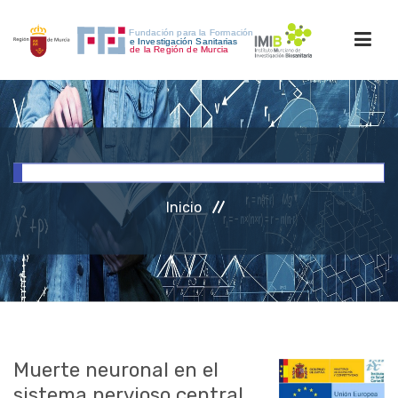
INICIO
FORMACIÓN
Inicio
INVESTIGACIÓN
RRHH
ACCESO PERSONAL
Muerte neuronal en el
sistema nervioso central