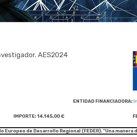
nvestigador. AES2024
ENTIDAD FINANCIADORA:
I
IMPORTE: 14.145,00 €
F
do Europeo de Desarrollo Regional (FEDER). "Una manera 