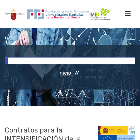
INICIO
FORMACIÓN
Inicio
INVESTIGACIÓN
RRHH
ACCESO PERSONAL
Contratos para la
INTENSIFICACIÓN de la