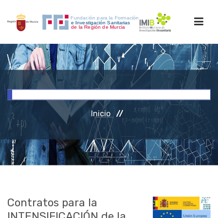
INICIO
FORMACIÓN
Inicio
INVESTIGACIÓN
RRHH
ACCESO PERSONAL
Contratos para la
INTENSIFICACIÓN de la