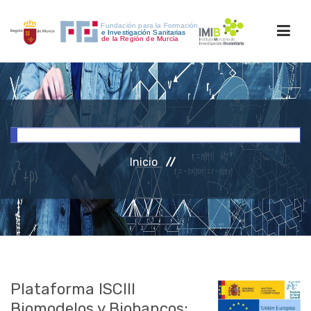
INICIO
FORMACIÓN
Inicio
INVESTIGACIÓN
RRHH
ACCESO PERSONAL
Plataforma ISCIII
Biomodelos y Biobancos: