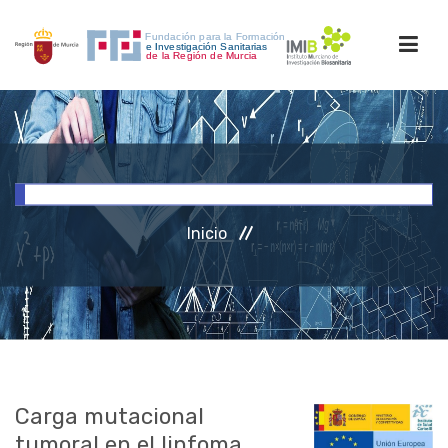
INICIO
FORMACIÓN
Inicio
INVESTIGACIÓN
RRHH
ACCESO PERSONAL
Carga mutacional
tumoral en el linfoma