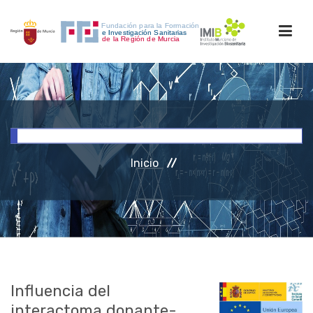
INICIO
FORMACIÓN
Inicio
INVESTIGACIÓN
RRHH
ACCESO PERSONAL
Influencia del
interactoma donante-