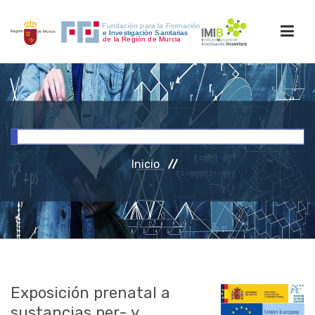
INICIO
FORMACIÓN
Inicio
INVESTIGACIÓN
RRHH
ACCESO PERSONAL
Exposición prenatal a
sustancias per- y