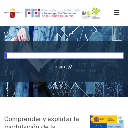
INICIO
FORMACIÓN
Inicio
INVESTIGACIÓN
RRHH
ACCESO PERSONAL
Comprender y explotar la
modulación de la