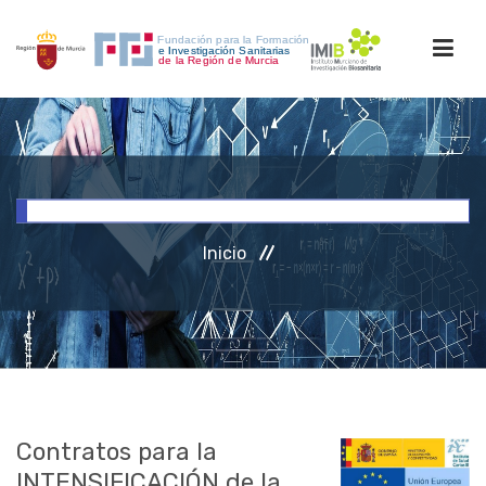
INICIO
FORMACIÓN
Inicio
INVESTIGACIÓN
RRHH
ACCESO PERSONAL
Contratos para la
INTENSIFICACIÓN de la