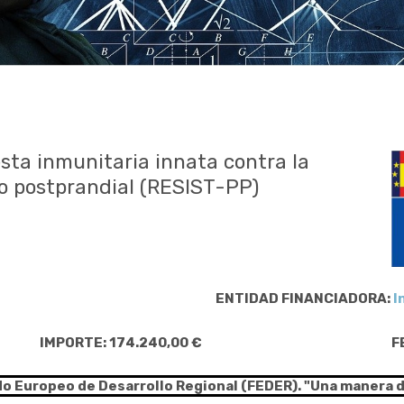
esta inmunitaria innata contra la
o postprandial (RESIST-PP)
ENTIDAD FINANCIADORA:
I
IMPORTE: 174.240,00 €
F
do Europeo de Desarrollo Regional (FEDER). "Una manera 