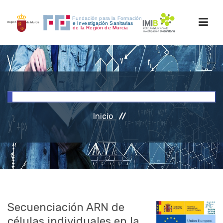
INICIO
FORMACIÓN
Inicio
INVESTIGACIÓN
RRHH
ACCESO PERSONAL
Secuenciación ARN de
células individuales en la