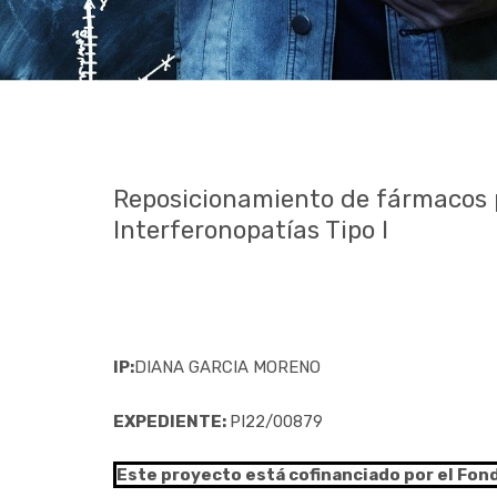
Reposicionamiento de fármacos p
Interferonopatías Tipo I
IP:
DIANA GARCIA MORENO
EXPEDIENTE:
PI22/00879
Este proyecto está cofinanciado por el Fon