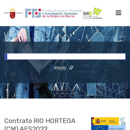
INICIO
FORMACIÓN
Inicio
INVESTIGACIÓN
RRHH
ACCESO PERSONAL
Contrato RIO HORTEGA
(CM) AES2022