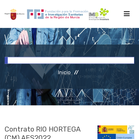
INICIO
FORMACIÓN
Inicio
INVESTIGACIÓN
RRHH
ACCESO PERSONAL
Contrato RIO HORTEGA
(CM) AES2022