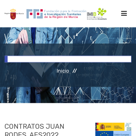
INICIO
FORMACIÓN
Inicio
INVESTIGACIÓN
RRHH
ACCESO PERSONAL
CONTRATOS JUAN
RODES. AES2022