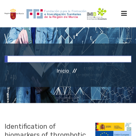
INICIO
FORMACIÓN
Inicio
INVESTIGACIÓN
RRHH
ACCESO PERSONAL
Identification of
biomarkers of thrombotic