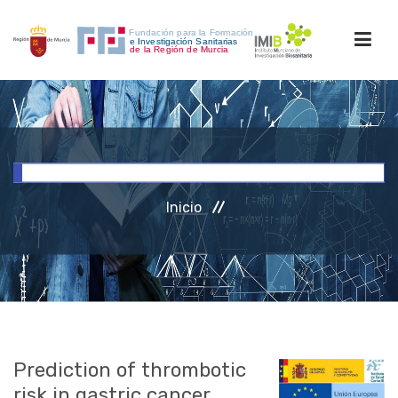
INICIO
FORMACIÓN
Inicio
INVESTIGACIÓN
RRHH
ACCESO PERSONAL
Prediction of thrombotic
risk in gastric cancer