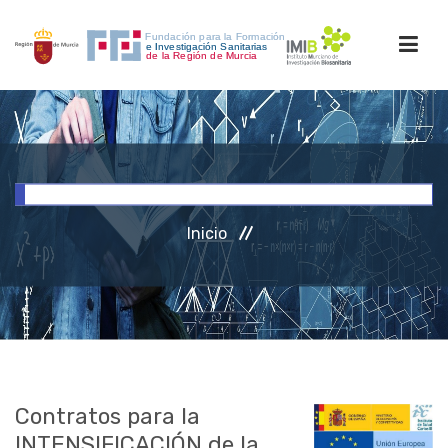
INICIO
FORMACIÓN
Inicio
INVESTIGACIÓN
RRHH
ACCESO PERSONAL
Contratos para la
INTENSIFICACIÓN de la