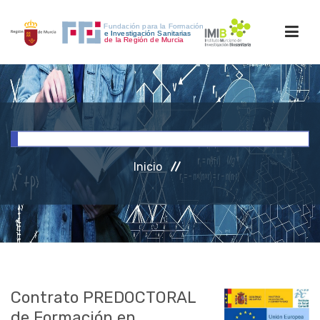
INICIO
FORMACIÓN
Inicio
INVESTIGACIÓN
RRHH
ACCESO PERSONAL
Contrato PREDOCTORAL
de Formación en