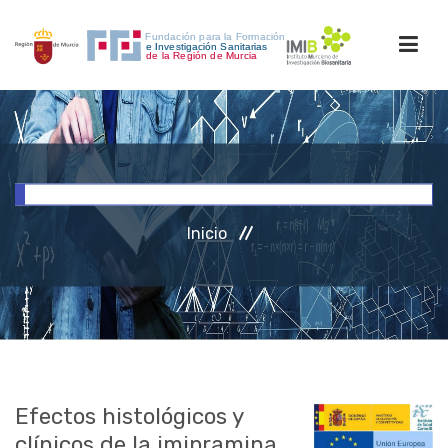
INICIO
FORMACIÓN
Inicio
INVESTIGACIÓN
RRHH
ACCESO PERSONAL
Efectos histológicos y
clínicos de la imipramina