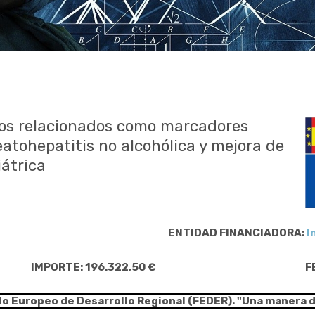
itos relacionados como marcadores
eatohepatitis no alcohólica y mejora de
iátrica
ENTIDAD FINANCIADORA:
I
IMPORTE: 196.322,50 €
F
do Europeo de Desarrollo Regional (FEDER). "Una manera 