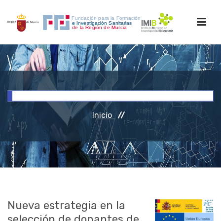
INICIO
FORMACIÓN
Inicio
INVESTIGACIÓN
RRHH
ACCESO PERSONAL
Nueva estrategia en la
selección de donantes de