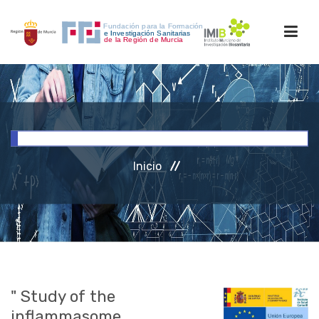
INICIO
FORMACIÓN
Inicio
INVESTIGACIÓN
RRHH
ACCESO PERSONAL
" Study of the
inflammasome