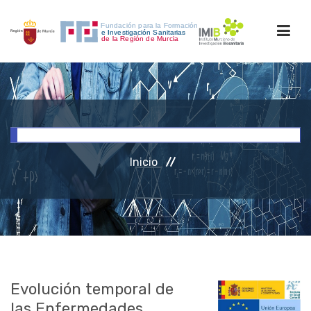
INICIO
FORMACIÓN
Inicio
INVESTIGACIÓN
RRHH
ACCESO PERSONAL
Evolución temporal de
las Enfermedades